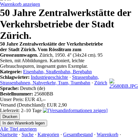
Warenkorb anzeigen
50 Jahre Zentralwerkstätte der
Verkehrsbetriebe der Stadt
Zürich.
50 Jahre Zentralwerkstätte der Verkehrsbetriebe
der Stadt Zürich. Vom Rösslitram zum
Grossraumwagen.
Zürich, 1950. 4° (34x24 cm). 95
Seiten, mit Abbildungen. Kartoniert, leichte
Gebrauchsspuren, insgesamt gutes Exemplar.
Kategorie:
Eisenbahn, Straßenbahn, Bergbahn
Schlagwörter:
Industriegeschichte
·
Strassenbahn,
Strassenbahnen, Nahverkehr, Tram, Trambahn
·
Zürich
Sprache:
Deutsch (de)
Bestellnummer:
25680BB
Unser Preis: EUR 43,--
Versand (Deutschland): EUR 2,90
Lieferzeit: 2–10 Tage
Alle Titel anzeigen
Startseite
·
Suche
·
Kategorien
·
Gesamtbestand
·
Warenkorb
·