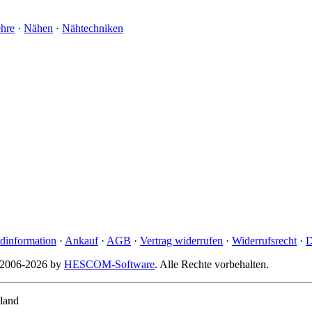
ehre
·
Nähen
·
Nähtechniken
dinformation
·
Ankauf
·
AGB
·
Vertrag widerrufen
·
Widerrufsrecht
·
D
© 2006-2026 by
HESCOM-Software
. Alle Rechte vorbehalten.
land