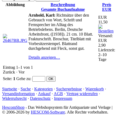
Abbildung
Beschreibung
Preis
Gesamte Buchaufnahme
EUR
Arnhold, Karl:
Richtsätze über den
EUR
Gebrauch von Wort, Schrift und
11,50
Fernsprecher im Alltag des
Betriebslebens. Berlin, Deutsche
Arbeitsfront, ([1938]). 21 cm. 10 Blatt.
Versand:
Frakturschrift. Broschur, Titelblatt mit
EUR
Vorbesitzerstempel. Blattrand
2,90
durchgehend mit Fleck, sonst gut.
Lieferzeit:
2–10
Details anzeigen…
Tage
Eintrag 1–1 von 1
Zurück
·
Vor
Seite:
1
Gehe zu
:
Startseite
·
Suche
·
Kategorien
·
Suchergebnisse
·
Warenkorb
·
Versandinformation
·
Ankauf
·
AGB
·
Vertrag widerrufen
·
Widerrufsrecht
·
Datenschutz
·
Impressum
HescomShop
- Das Webshopsystem für Antiquariate und Verlage |
© 2006-2026 by
HESCOM-Software
. Alle Rechte vorbehalten.