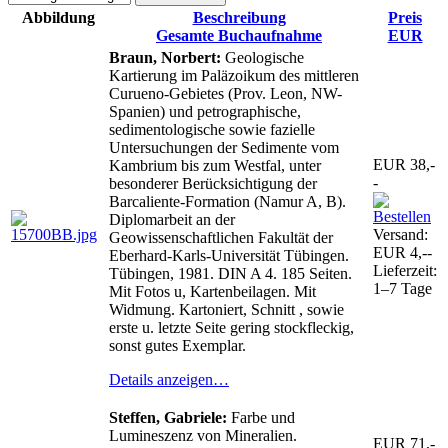
Abbildung
Beschreibung
Preis
Gesamte Buchaufnahme
EUR
Braun, Norbert:
Geologische
Kartierung im Paläzoikum des mittleren
Curueno-Gebietes (Prov. Leon, NW-
Spanien) und petrographische,
sedimentologische sowie fazielle
Untersuchungen der Sedimente vom
EUR 38,-
Kambrium bis zum Westfal, unter
-
besonderer Berücksichtigung der
Barcaliente-Formation (Namur A, B).
Diplomarbeit an der
Versand:
Geowissenschaftlichen Fakultät der
EUR 4,--
Eberhard-Karls-Universität Tübingen.
Lieferzeit:
Tübingen, 1981. DIN A 4. 185 Seiten.
1–7 Tage
Mit Fotos u, Kartenbeilagen. Mit
Widmung. Kartoniert, Schnitt , sowie
erste u. letzte Seite gering stockfleckig,
sonst gutes Exemplar.
Details anzeigen…
Steffen, Gabriele:
Farbe und
Lumineszenz von Mineralien.
EUR 71,-