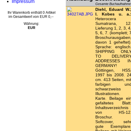
Impressum
Gesamte Buchaufnahme
Diehl, Eduard W.
Ihr Warenkorb enthält 0 Artikel
l. Kobes u. a.
im Gesamtwert von EUR 0,--
Heterocera
Sumatrana, 12
Währung:
EUR
Lieferung 1, 2, 3, 4
5, 6, 7. (komplett; 
Broschurausgaben
davon 1 geheftet)
Sprache: englisch
SHIPPING ONL
TO DELIVER
ADDRESSES I
GERMANY!
Göttingen, HSS
1997 bis 2008. 2
cm. 413 Seiten, mi
farbigen un
schwarzweiss
Illustrationen.
Karte. Beilage ei
gefaltetes Blatt
Inhaltsverzeichnis
von HS-12
Broschur.
Softcover, seh
gute Exemplare