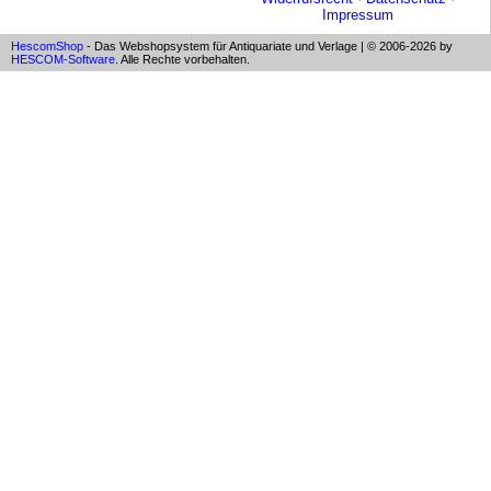
Impressum
HescomShop
- Das Webshopsystem für Antiquariate und Verlage | © 2006-2026 by
HESCOM-Software
. Alle Rechte vorbehalten.