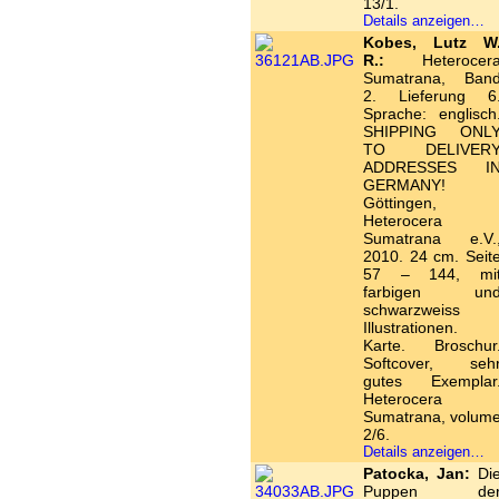
13/1.
Details anzeigen…
Kobes, Lutz W
R.:
Heterocer
Sumatrana, Ban
2. Lieferung 6
Sprache: englisch
SHIPPING ONL
TO DELIVER
ADDRESSES I
GERMANY!
Göttingen,
Heterocera
Sumatrana e.V.
2010. 24 cm. Seit
57 – 144, mi
farbigen un
schwarzweiss
Illustrationen.
Karte. Broschur
Softcover, seh
gutes Exemplar
Heterocera
Sumatrana, volum
2/6.
Details anzeigen…
Patocka, Jan:
Di
Puppen de