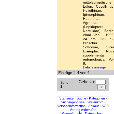
mitteleuropäischen
Eulen: Cuculliinae
Heliothinae,
Ipimorphinae,
Hadeninae,
Agrotinae.
(Lepidoptera:
Noctuidae). Berlin
Akad.-Verl., 1996
24 cm. 232 S.
Broschur.
Softcover, gute
Exemplar. Nov
supplementa
entomologica, Vol
8.
Details anzeigen…
Einträge 1–4 von 4
Gehe zu
:
Seite:
1
Startseite
·
Suche
·
Kategorien
·
Suchergebnisse
·
Warenkorb
·
Versandinformation
·
Ankauf
·
AGB
·
Vertrag widerrufen
·
Widerrufsrecht
·
Datenschutz
·