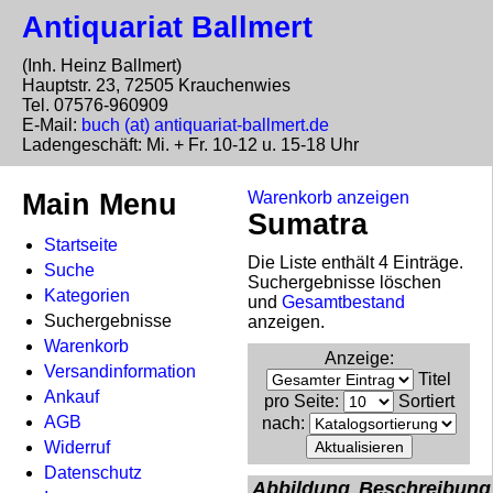
Antiquariat Ballmert
(Inh. Heinz Ballmert)
Hauptstr. 23, 72505 Krauchenwies
Tel. 07576-960909
E-Mail:
buch (at) antiquariat-ballmert.de
Ladengeschäft: Mi. + Fr. 10-12 u. 15-18 Uhr
Main Menu
Warenkorb anzeigen
Sumatra
Startseite
Die Liste enthält 4 Einträge.
Suche
Suchergebnisse löschen
Kategorien
und
Gesamtbestand
Suchergebnisse
anzeigen.
Warenkorb
Anzeige
:
Versandinformation
Titel
Ankauf
pro Seite
:
Sortiert
AGB
nach
:
Widerruf
Datenschutz
Abbildung
Beschreibung