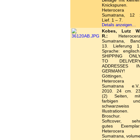
Beilage mit kleine
Knickspuren.
Heterocera
Sumatrana, 12 
Lief. 1 – 7.
Details anzeigen…
Kobes, Lutz W
R.:
Heterocer
Sumatrana, Ban
13. Lieferung 1
Sprache: englisch
SHIPPING ONL
TO DELIVER
ADDRESSES I
GERMANY!
Göttingen,
Heterocera
Sumatrana e.V.
2010. 24 cm. 2
(2) Seiten, mi
farbigen un
schwarzweiss
Illustrationen.
Broschur.
Softcover, seh
gutes Exemplar
Heterocera
Sumatrana, volum