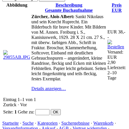
Abbildung
Beschreibung
Preis
Gesamte Buchaufnahme
EUR
Zürcher, Alois Albert:
Sankt Nikolaus
und sein Knecht Ruprecht. Ein
Bilderbuch für brave Kinder. Mit Bildern
EUR 38,-
von M. Annen. Freiburg i. S.,
-
Kanisiuswerk, 1929. 28 X 21 cm. 27 S.,
mit überw. farbigen Abb., Schrift in
Fraktur. Broschur, Klammerheftung,
Versand:
Softcover, Einband mit deutlichen
EUR
Gebrauchsspuren – angerändert, kleine
2,90
Randrisse, fleckig und Ecken mit kleinen
Lieferzeit:
Fehlstellen. Papier leicht gebräunt. Seiten
2–10
leicht fingerknittrig und teils fleckig,
Tage
festes Exemplar.
Details anzeigen…
Eintrag 1–1 von 1
Zurück
·
Vor
Seite:
1
Gehe zu
:
Startseite
·
Suche
·
Kategorien
·
Suchergebnisse
·
Warenkorb
·
Versandinformation
·
Ankauf
·
AGB
·
Vertrag widerrufen
·